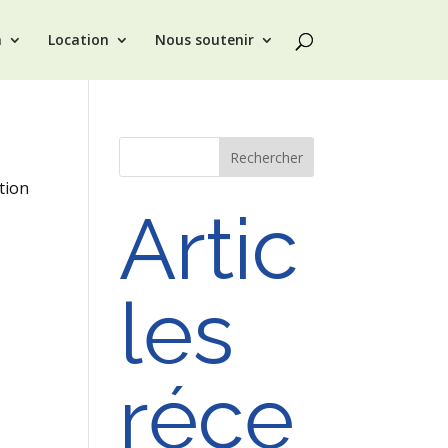
n
Location
Nous soutenir
Rechercher
tion
Artic
les
réce