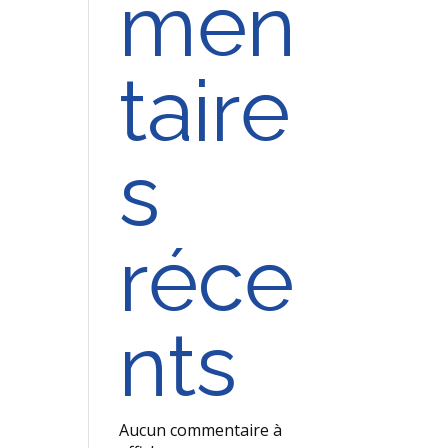
men
taire
s
réce
nts
Aucun commentaire à