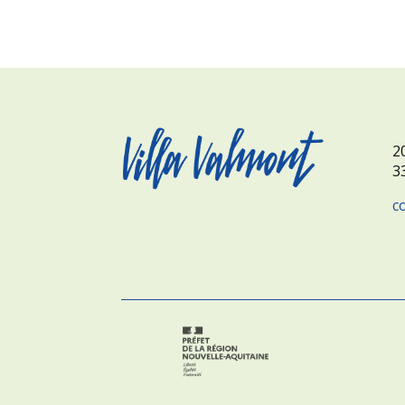
2
3
c