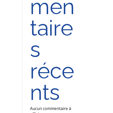
men
taire
s
réce
nts
Aucun commentaire à