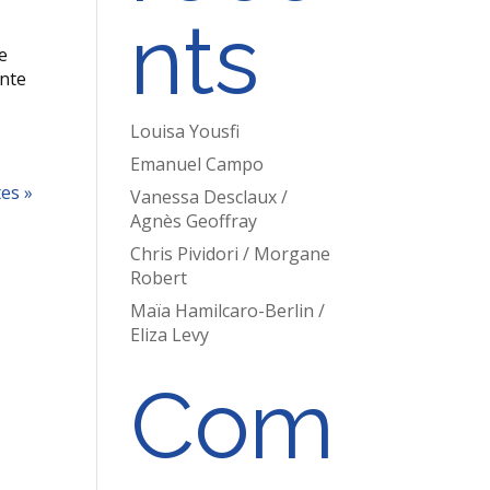
nts
e
ente
Louisa Yousfi
Emanuel Campo
es »
Vanessa Desclaux /
Agnès Geoffray
Chris Pividori / Morgane
Robert
Maïa Hamilcaro-Berlin /
Eliza Levy
Com