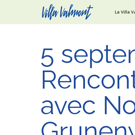
La Villa 
5 septe
Rencontr
avec N
Grunen