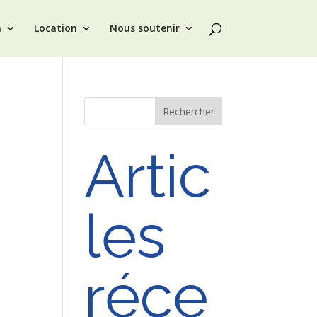
n
Location
Nous soutenir
Rechercher
Artic
les
réce