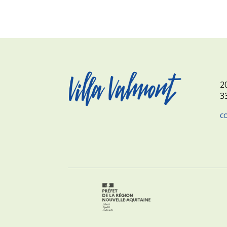
2
3
c