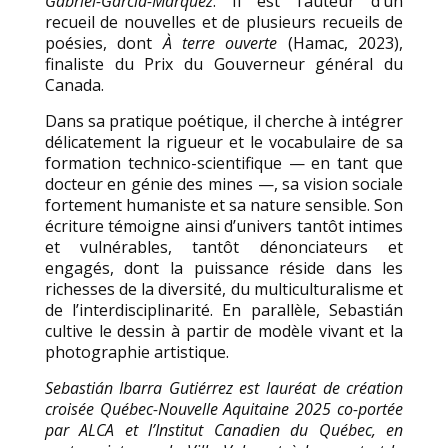
Gabriel-
García-Márquez
. Il est l’auteur d’un
recueil de nouvelles et de plusieurs recueils
de
poésies, dont
À terre ouverte
(Hamac, 2023),
finaliste du Prix du Gouverneur général du
Canada.
Dans sa pratique
poétique, il cherche à intégrer
délicatement la rigueur et le vocabulaire de sa
formation technico-scientifique
— en tant que
docteur en génie des mines —, sa vision sociale
fortement humaniste et sa nature sensible.
Son
écriture témoigne ainsi d’univers tantôt intimes
et vulnérables, tantôt dénonciateurs et
engagés, dont
la puissance réside dans les
richesses de la diversité, du multiculturalisme et
de l’interdisciplinarité. En
parallèle, Sebastián
cultive le dessin à partir de modèle vivant et la
photographie artistique.
Sebastián Ibarra Gutiérrez est lauréat de création
croisée Québec-Nouvelle Aquitaine 2025 co-portée
par ALCA et l’Institut Canadien du Québec,
en