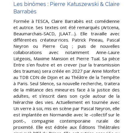
Les binômes : Pierre Katuszewski & Claire
Barrabès
Formée à l’ESCA, Claire Barrabès est comédienne
et autrice. Ses textes ont été remarqués (Artcena,
Beaumarchais-SACD, JLAAT…). Elle travaille avec
différent·es créateur·rices. Patrick Pineau, Pascal
Neyron ou Pierre Cuq ; puis de nouvelles
collaborations avec notamment Anne-Laure
Liégeois, Maxime Mansion et Pierre Tual. Sa pièce
Entre s’en foutre et en crever (sur la transmission
des traumas) sera créée en 2027 par Anne Monfort
au TDB CDN de Dijon et au Théâtre de la Tempête
à Paris. Seul Silence, sa nouvelle recherche, traitera
de la militance des mineur·es face à la justice des
adultes, et s’inscrit dans son cycle autour de la
hiérarchie des vies. Actuellement en tournée avec
Un verre à soi, mis en scène par Pascal Neyron, elle
est implantée en Normandie avec le -collectif sur le
pont-, compagnie contemporaine rurale de
proximité. Elle est éditée aux Éditions Théâtrales