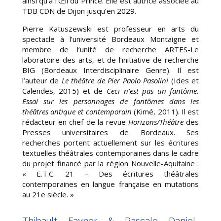
ainsi qu’à l’Œil du Prince. Elle est autrice associée au
TDB CDN de Dijon jusqu’en 2029.
Pierre Katuszewski est professeur en arts du
spectacle à l’université Bordeaux Montaigne et
membre de l’unité de recherche ARTES-Le
laboratoire des arts, et de l’initiative de recherche
BIG (Bordeaux Interdisciplinaire Genre). Il est
l’auteur de
Le théâtre de Pier Paolo Pasolini
(Ides et
Calendes, 2015) et de
Ceci n’est pas un fantôme.
Essai sur les personnages de fantômes dans les
théâtres antique et contemporain
(Kimé, 2011). Il est
rédacteur en chef de la revue
Horizons/Théâtre
des
Presses universitaires de Bordeaux. Ses
recherches portent actuellement sur les écritures
textuelles théâtrales contemporaines dans le cadre
du projet financé par la région Nouvelle-Aquitaine :
« E.T.C. 21 – Des écritures théâtrales
contemporaines en langue française en mutations
au 21e siècle. »
Thibault Fayner & Pascale Daniel-