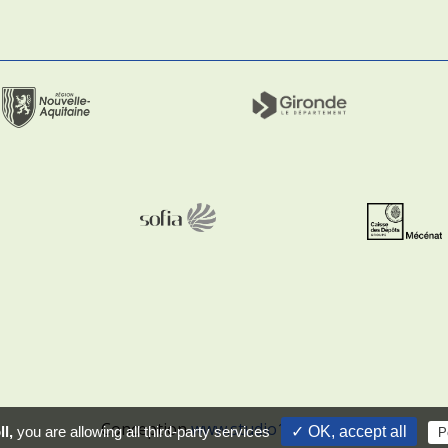
Conception
www.studio1984.com
l,
you are allowing all third-party services
✓ OK, accept all
P