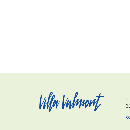
2
3
c