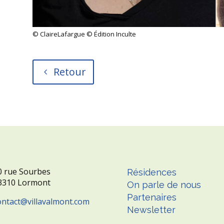
© ClaireLafargue © Édition Inculte
Retour
0 rue Sourbes
Résidences
3310 Lormont
On parle de nous
Partenaires
ontact
villavalmont.com
Newsletter