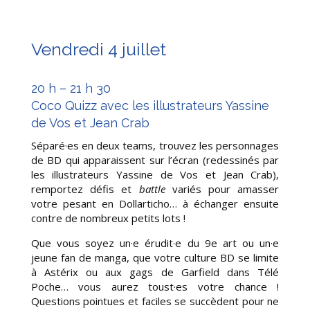
Vendredi 4 juillet
20 h – 21 h 30
Coco Quizz avec les illustrateurs Yassine
de Vos et Jean Crab
Séparé·es en deux teams, trouvez les personnages
de
BD qui apparaissent sur l’écran (redessinés par
les illustrateurs Yassine de Vos et Jean Crab),
remportez défis et
battle
variés pour amasser
votre pesant en
Dollarticho… à échanger ensuite
contre de nombreux petits lots !
Que vous soyez un·e érudit·e du 9e art ou un·e
jeune fan de manga, que votre culture BD se limite
à Astérix ou aux gags de Garfield dans Télé
Poche… vous aurez toust·es votre chance !
Questions pointues et faciles se succèdent pour ne