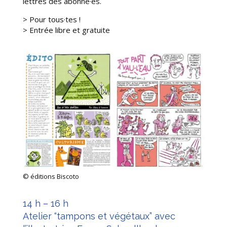
lettres des abonné·es.
> Pour tous·tes !
>
Entrée libre et gratuite
© éditions Biscoto
14 h – 16 h
Atelier “tampons et végétaux” avec