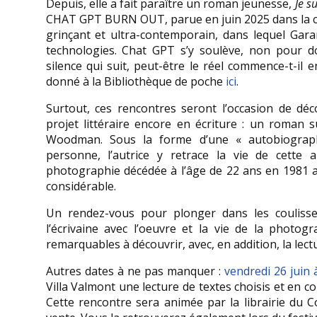
Depuis, elle a fait paraître un roman jeunesse,
Je s
CHAT GPT BURN OUT, parue en juin 2025 dans la coll
grinçant et ultra-contemporain, dans lequel Gara
technologies. Chat GPT s’y soulève, non pour do
silence qui suit, peut-être le réel commence-t-il e
donné à la Bibliothèque de poche
ici
.
Surtout, ces rencontres seront l’occasion de dé
projet littéraire encore en écriture :
un roman su
Woodman. Sous la forme d’une « autobiographi
personne, l’autrice y retrace la vie de cette a
photographie décédée à l’âge de 22 ans en 1981 a
considérable.
Un rendez-vous pour plonger dans les coulisse
l’écrivaine avec l’oeuvre et la vie de la photogr
remarquables à découvrir, avec, en addition, la lect
Autres dates à
ne pas manquer :
vendredi 26 juin 
Villa Valmont une lecture de textes choisis et en co
Cette rencontre sera animée par la librairie du 