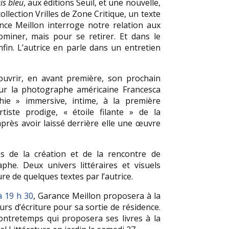
uis bleu
, aux éditions Seuil, et une nouvelle,
ection Vrilles de Zone Critique, un texte
nce Meillon interroge notre relation aux
miner, mais pour se retirer. Et dans le
nfin. L’autrice en parle dans un entretien
couvrir, en avant première, son prochain
r la photographe américaine Francesca
e » immersive, intime, à la première
rtiste prodige, « étoile filante » de la
près avoir laissé derrière elle une œuvre
s de la création et de la rencontre de
aphe. Deux univers littéraires et visuels
ure de quelques textes par l’autrice.
à 19 h 30
, Garance Meillon proposera à la
urs d’écriture pour sa sortie de résidence.
Contretemps qui proposera ses livres à la