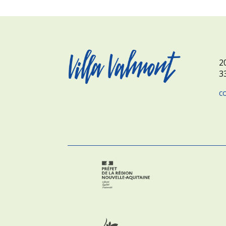
2
3
c