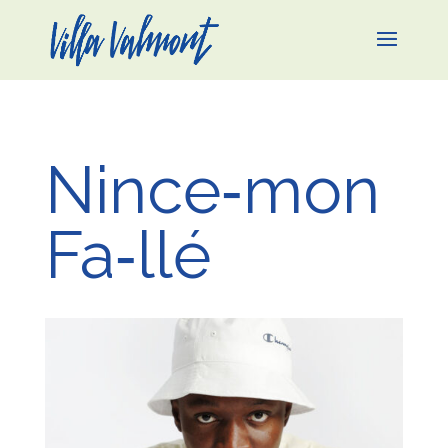
Nince‐mon
Fa‐llé