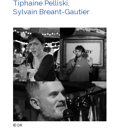
Tiphaine Pelliski,
Sylvain Breant-Gautier
© DR